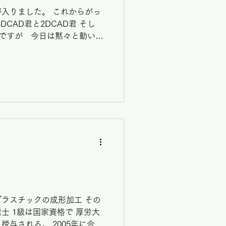
入りました。 これからがっ
CAD君と2DCAD君 そし
人ですが 今日は黙々と動いて
からないけど 動かすことは
.
ラスチックの成形加工 その
士 1級は国家資格で 厚労大
与される。 2005年に合格