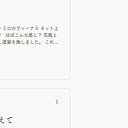
 ミロのヴィーナス ネット上
 ほぼこんな感じ？ 花瓶と
し塗装を施しました。 これか
＾ 色んなものができるって
えて