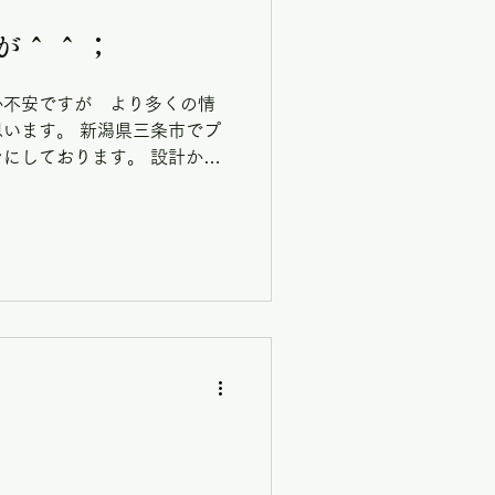
が＾＾；
か不安ですが より多くの情
います。 新潟県三条市でプ
にしております。 設計から
包出荷まで 一貫して行って
ータージェット加工、ガラス