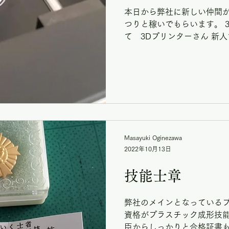
本日から弊社に新しい仲間が
つりと稼いでもらいます。 3D
て 3Dプリンターさん 新
います。 まだ設定もよくわ
できた。 何事もチャレンジ..
Masayuki Oginezawa
2022年10月13日
技能士章
弊社のメインとなっているプ
資格がプラスチック成形技能
臣からしっかりと合格証書も授