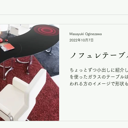
Masayuki Oginezawa
2022年10月7日
ノフュレテーブ
ちょっとずつ小出しに紹介し
を使ったガラスのテーブルは
われる方のイメージで形状も
入され色々な使い方をされて
台、4台と連結できるテーブル