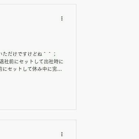
いただけですけどね＾＾；
 退社前にセットして出社時に
前にセットして休み中に完成
くれるプリンターに感謝 火焔
けて 作ってみた。...