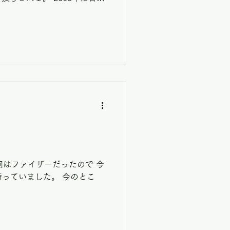
17年？ 始めて開けたかも＾
って...
回はファイザーだったので 今
っていました。 今のとこ