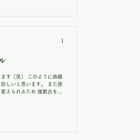
ル
ます（笑） このように曲線
珍しいと思います。 また使
変えられるため 複数台を購
います。 写真は2台ですが3
です。...