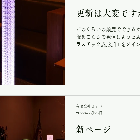
更新は大変です
どのくらいの頻度でできる
報をこちらで発信しようと思
ラスチック成形加工をメイン
試作、量産、組立作業、梱
おります。 近年では ウォ
のテーブルの製造販...
有限会社ミッド
2022年7月25日
新ページ