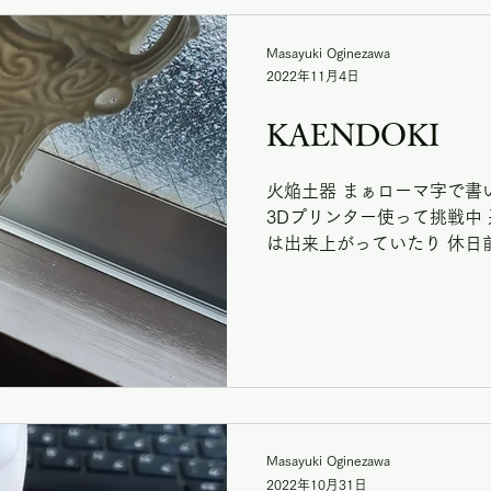
Masayuki Oginezawa
2022年11月4日
KAENDOKI
火焔土器 まぁローマ字で書
3Dプリンター使って挑戦中
は出来上がっていたり 休日
したりと もくもくと働いて
土器も ネット上でデータ見つ
Masayuki Oginezawa
2022年10月31日