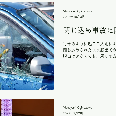
Masayuki Oginezawa
2022年10月3日
閉じ込め事故に
毎年のように起こる大雨によ
閉じ込められたまま脱出でき
脱出できなくても、周りの方
ど 命を守るものの一つに
ラス割りハンマーがあります。
Masayuki Oginezawa
2022年9月28日